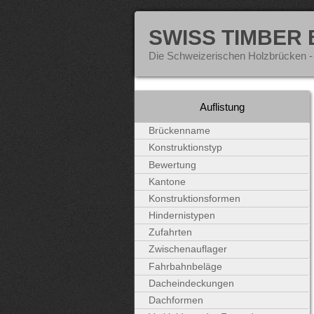
SWISS TIMBER
Die Schweizerischen Holzbrücken -
Auflistung
Brückenname
Konstruktionstyp
Bewertung
Kantone
Konstruktionsformen
Hindernistypen
Zufahrten
Zwischenauflager
Fahrbahnbeläge
Dacheindeckungen
Dachformen