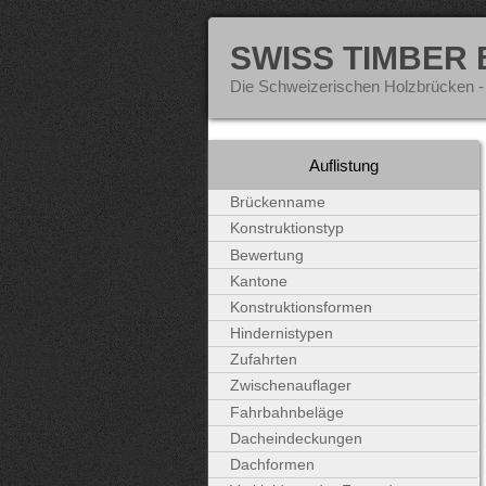
SWISS TIMBER
Die Schweizerischen Holzbrücken -
Auflistung
Brückenname
Konstruktionstyp
Bewertung
Kantone
Konstruktionsformen
Hindernistypen
Zufahrten
Zwischenauflager
Fahrbahnbeläge
Dacheindeckungen
Dachformen