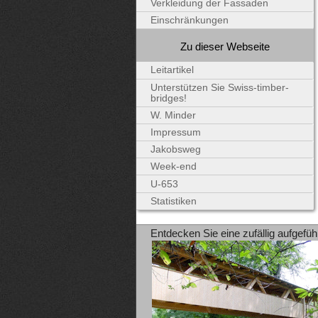
Verkleidung der Fassaden
Einschränkungen
Zu dieser Webseite
Leitartikel
Unterstützen Sie Swiss-timber-
bridges!
W. Minder
Impressum
Jakobsweg
Week-end
U-653
Statistiken
Entdecken Sie eine zufällig aufgefüh