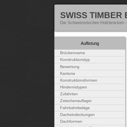
SWISS TIMBER
Die Schweizerischen Holzbrücken -
Auflistung
Brückenname
Konstruktionstyp
Bewertung
Kantone
Konstruktionsformen
Hindernistypen
Zufahrten
Zwischenauflager
Fahrbahnbeläge
Dacheindeckungen
Dachformen