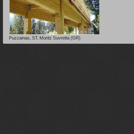
Puzzainas, ST. Moritz Suvretta (GR)