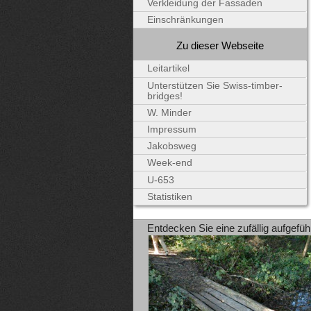
Verkleidung der Fassaden
Einschränkungen
Zu dieser Webseite
Leitartikel
Unterstützen Sie Swiss-timber-
bridges!
W. Minder
Impressum
Jakobsweg
Week-end
U-653
Statistiken
Entdecken Sie eine zufällig aufgefüh