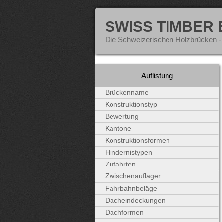
SWISS TIMBER
Die Schweizerischen Holzbrücken -
Auflistung
Brückenname
Konstruktionstyp
Bewertung
Kantone
Konstruktionsformen
Hindernistypen
Zufahrten
Zwischenauflager
Fahrbahnbeläge
Dacheindeckungen
Dachformen