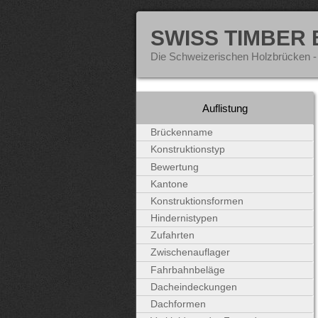
SWISS TIMBER
Die Schweizerischen Holzbrücken -
Auflistung
Brückenname
Konstruktionstyp
Bewertung
Kantone
Konstruktionsformen
Hindernistypen
Zufahrten
Zwischenauflager
Fahrbahnbeläge
Dacheindeckungen
Dachformen