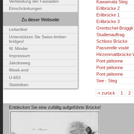
Kawamata Steg
Verkleidung der Fassaden
Erlibrücke 2
Einschränkungen
Erlibrücke 1
Zu dieser Webseite
Erlibrücke 3
Grentschel-Brüggli
Leitartikel
Studienauftrag
Unterstützen Sie Swiss-timber-
Schloss Brücke
bridges!
Passerelle vouté
W. Minder
Hirzenmattbrücke 
Impressum
Pont piétonne
Jakobsweg
Pont piétonne
Week-end
Pont piétonne
U-653
See - Steg
Statistiken
‹‹ zurück
1
2
Entdecken Sie eine zufällig aufgeführte Brücke!