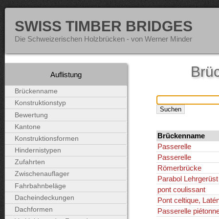
SWISS TIMBER BRIDGES
Die Schweizerischen Holzbrücken - von Werner Minder
Brü
Auflistung
Brückenname
Konstruktionstyp
Bewertung
Kantone
Brückenname
Konstruktionsformen
Passerelle
Hindernistypen
Passerelle
Zufahrten
Römerbrücke
Zwischenauflager
Parabol Lehrgerüst
Fahrbahnbeläge
pont coulissant
Dacheindeckungen
Pont celtique, Laté
Dachformen
Passerelle piétonn