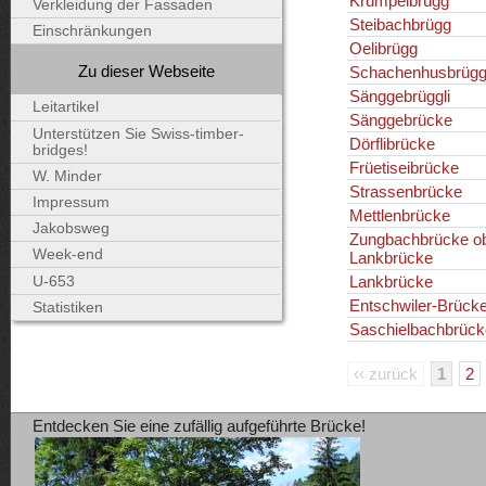
Krümpelbrügg
Verkleidung der Fassaden
Steibachbrügg
Einschränkungen
Oelibrügg
Zu dieser Webseite
Schachenhusbrüg
Sänggebrüggli
Leitartikel
Sänggebrücke
Unterstützen Sie Swiss-timber-
Dörflibrücke
bridges!
Früetiseibrücke
W. Minder
Strassenbrücke
Impressum
Mettlenbrücke
Jakobsweg
Zungbachbrücke o
Week-end
Lankbrücke
Lankbrücke
U-653
Entschwiler-Brück
Statistiken
Saschielbachbrück
‹‹ zurück
1
2
Entdecken Sie eine zufällig aufgeführte Brücke!