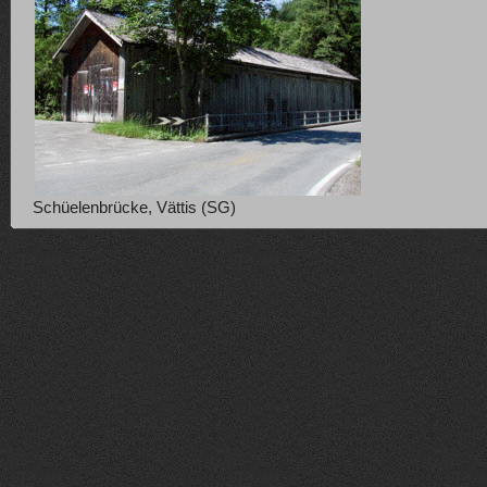
Schüelenbrücke, Vättis (SG)