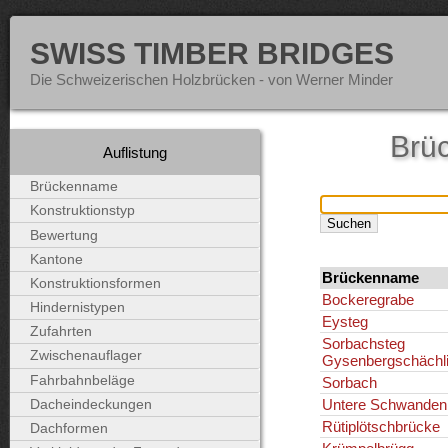
SWISS TIMBER BRIDGES
Die Schweizerischen Holzbrücken - von Werner Minder
Brü
Auflistung
Brückenname
Konstruktionstyp
Bewertung
Kantone
Brückenname
Konstruktionsformen
Bockeregrabe
Hindernistypen
Eysteg
Zufahrten
Sorbachsteg
Zwischenauflager
Gysenbergschächl
Fahrbahnbeläge
Sorbach
Untere Schwanden
Dacheindeckungen
Rütiplötschbrücke
Dachformen