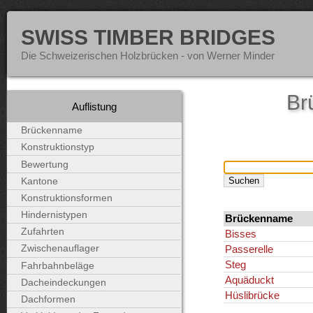
SWISS TIMBER BRIDGES
Die Schweizerischen Holzbrücken - von Werner Minder
Br
Auflistung
Brückenname
Konstruktionstyp
Bewertung
Kantone
Konstruktionsformen
Hindernistypen
Brückenname
Zufahrten
Bisses
Passerelle
Zwischenauflager
Steg
Fahrbahnbeläge
Aquäduckt
Dacheindeckungen
Hüslibrücke
Dachformen