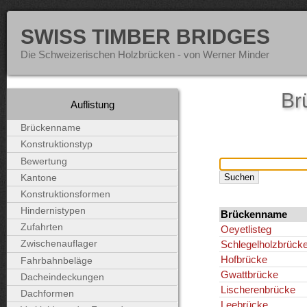
SWISS TIMBER BRIDGES
Die Schweizerischen Holzbrücken - von Werner Minder
Br
Auflistung
Brückenname
Konstruktionstyp
Bewertung
Kantone
Konstruktionsformen
Hindernistypen
Brückenname
Zufahrten
Oeyetlisteg
Schlegelholzbrück
Zwischenauflager
Hofbrücke
Fahrbahnbeläge
Gwattbrücke
Dacheindeckungen
Lischerenbrücke
Dachformen
Leebrücke