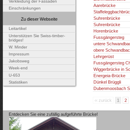
Verkleidung der Fassaden
Aarebrücke
Einschränkungen
Staffeleggbachbrü
Suhrenbrücke
Zu dieser Webseite
Suhrenbrücke
Leitartikel
Horenbrücke
Unterstützen Sie Swiss-timber-
Fussgängersteg
bridges!
untere Schwandba
W. Minder
obere Schwandbac
Impressum
Lehrgerüst
Jakobsweg
Fussgängersteg C
Week-end
Wiggerbrücke in Sc
U-653
Energeia-Brücke
Dünkel Brüggli
Statistiken
Dubenmoosbach Sp
‹‹ zurück
1
2
Entdecken Sie eine zufällig aufgeführte Brücke!