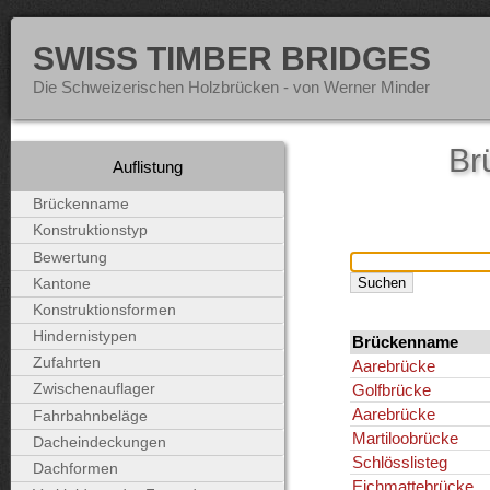
SWISS TIMBER BRIDGES
Die Schweizerischen Holzbrücken - von Werner Minder
Br
Auflistung
Brückenname
Konstruktionstyp
Bewertung
Kantone
Konstruktionsformen
Hindernistypen
Brückenname
Zufahrten
Aarebrücke
Golfbrücke
Zwischenauflager
Aarebrücke
Fahrbahnbeläge
Martiloobrücke
Dacheindeckungen
Schlösslisteg
Dachformen
Eichmattebrücke