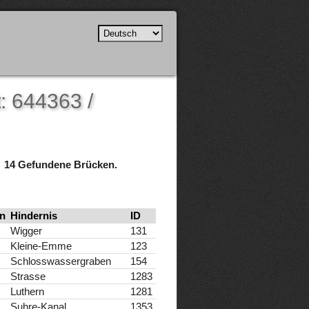
: 644363 /
14 Gefundene Brücken.
n
Hindernis
ID
Wigger
131
Kleine-Emme
123
Schlosswassergraben
154
Strasse
1283
Luthern
1281
Suhre-Kanal
1353