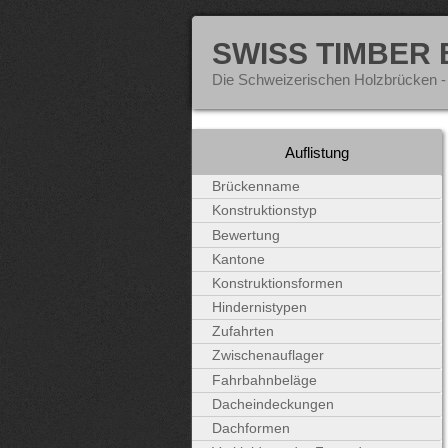
SWISS TIMBER
Die Schweizerischen Holzbrücken -
Auflistung
Brückenname
Konstruktionstyp
Bewertung
Kantone
Konstruktionsformen
Hindernistypen
Zufahrten
Zwischenauflager
Fahrbahnbeläge
Dacheindeckungen
Dachformen