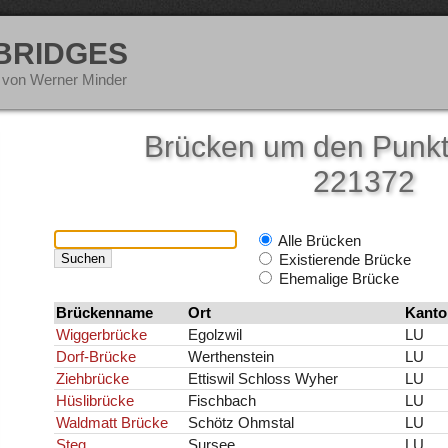
 BRIDGES
 von Werner Minder
Brücken um den Punkt
221372
Alle Brücken
Existierende Brücke
Ehemalige Brücke
Brückenname
Ort
Kanto
Wiggerbrücke
Egolzwil
LU
Dorf-Brücke
Werthenstein
LU
Ziehbrücke
Ettiswil Schloss Wyher
LU
Hüslibrücke
Fischbach
LU
Waldmatt Brücke
Schötz Ohmstal
LU
Steg
Sursee
LU