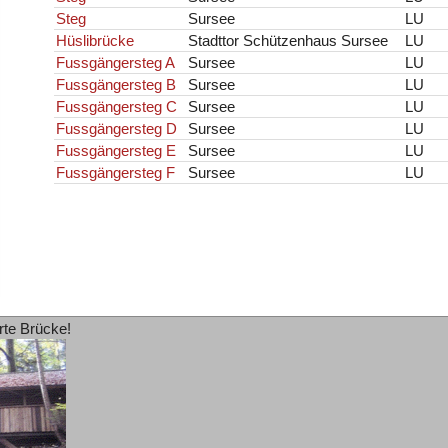
Steg
Sursee
LU
Hüslibrücke
Stadttor Schützenhaus Sursee
LU
Fussgängersteg A
Sursee
LU
Fussgängersteg B
Sursee
LU
Fussgängersteg C
Sursee
LU
Fussgängersteg D
Sursee
LU
Fussgängersteg E
Sursee
LU
Fussgängersteg F
Sursee
LU
rte Brücke!