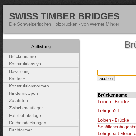
SWISS TIMBER BRIDGES
Die Schweizerischen Holzbrücken - von Werner Minder
Br
Auflistung
Brückenname
Konstruktionstyp
Bewertung
Kantone
Konstruktionsformen
Hindernistypen
Brückenname
Zufahrten
Loipen - Brücke
Zwischenauflager
Lehrgerüst
Fahrbahnbeläge
Loipen - Brücke
Dacheindeckungen
Schöllenenbogenb
Dachformen
Lehrgerüst Meienr