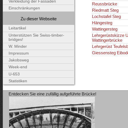
Verkleidung der Fassaden
Reussbrücke
Einschränkungen
Riedmatt Steg
Lochstafel Steg
Zu dieser Webseite
Hängesteg
Leitartikel
Wattingersteg
Lehrgerüstskizze U
Unterstützen Sie Swiss-timber-
bridges!
Wattingerbrücke
Lehrgerüst Teufels
W. Minder
Giessensteg Eibod
Impressum
Jakobsweg
Week-end
U-653
Statistiken
Entdecken Sie eine zufällig aufgeführte Brücke!