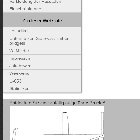
Verkleidung der Fassaden
Einschränkungen
Zu dieser Webseite
Leitartikel
Unterstützen Sie Swiss-timber-
bridges!
W. Minder
Impressum
Jakobsweg
Week-end
U-653
Statistiken
Entdecken Sie eine zufällig aufgeführte Brücke!