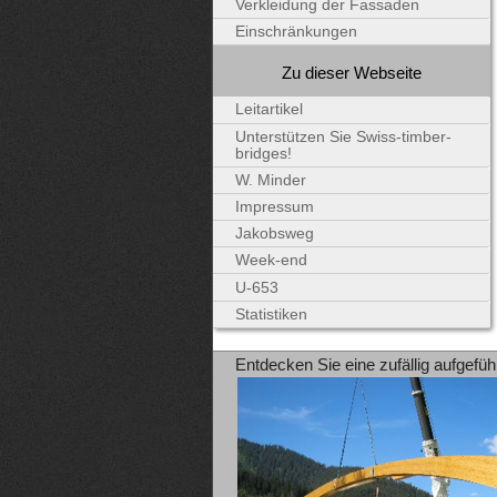
Verkleidung der Fassaden
Einschränkungen
Zu dieser Webseite
Leitartikel
Unterstützen Sie Swiss-timber-
bridges!
W. Minder
Impressum
Jakobsweg
Week-end
U-653
Statistiken
Entdecken Sie eine zufällig aufgefüh