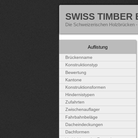
SWISS TIMBER
Die Schweizerischen Holzbrücken -
Auflistung
Brückenname
Konstruktionstyp
Bewertung
Kantone
Konstruktionsformen
Hindernistypen
Zufahrten
Zwischenauflager
Fahrbahnbeläge
Dacheindeckungen
Dachformen