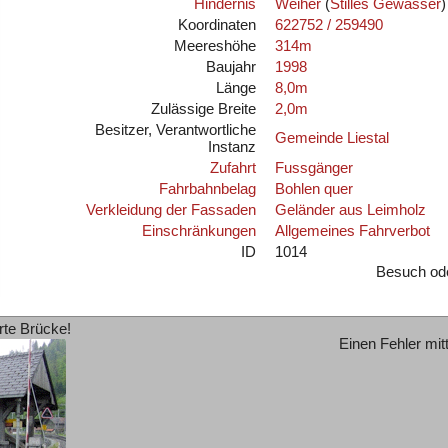
Hindernis
Weiher
(
Stilles Gewässer
)
Koordinaten
622752 / 259490
Meereshöhe
314m
Baujahr
1998
Länge
8,0m
Zulässige Breite
2,0m
Besitzer, Verantwortliche
Gemeinde Liestal
Instanz
Zufahrt
Fussgänger
Fahrbahnbelag
Bohlen quer
Verkleidung der Fassaden
Geländer aus Leimholz
Einschränkungen
Allgemeines Fahrverbot
ID
1014
Besuch od
rte Brücke!
Einen Fehler mit