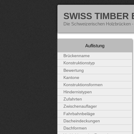
SWISS TIMBER
Die Schweizerischen Holzbrücken -
Auflistung
Brückenname
Konstruktionstyp
Bewertung
Kantone
Konstruktionsformen
Hindernistypen
Zufahrten
Zwischenauflager
Fahrbahnbeläge
Dacheindeckungen
Dachformen