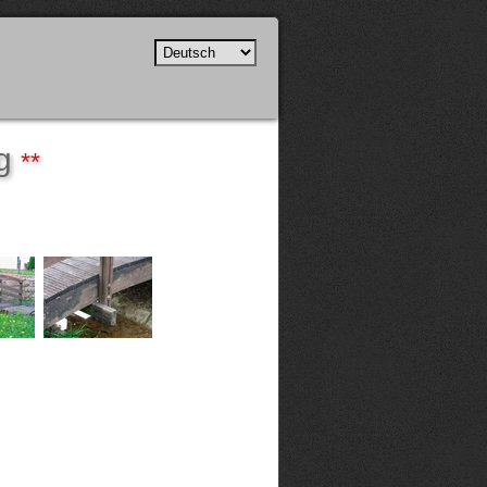
eg
**