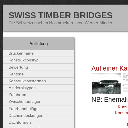
SWISS TIMBER BRIDGES
Die Schweizerischen Holzbrücken - von Werner Minder
Auflistung
Brückenname
Konstruktionstyp
Auf einer Ka
Bewertung
Kantone
Konstruktionsformen
Hindernistypen
Zufahrten
NB: Ehemali
Zwischenauflager
Konst
Fahrbahnbeläge
Konstr
Dacheindeckungen
Dachformen