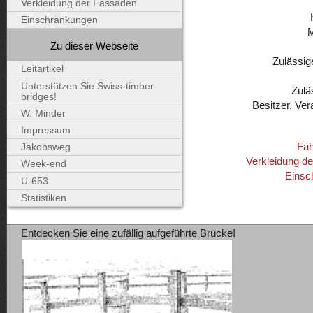
Verkleidung der Fassaden
Einschränkungen
Zu dieser Webseite
Zulässig
Leitartikel
Unterstützen Sie Swiss-timber-
Zulä
bridges!
Besitzer, Ver
W. Minder
Impressum
Fah
Jakobsweg
Verkleidung d
Week-end
Einsc
U-653
Statistiken
Entdecken Sie eine zufällig aufgeführte Brücke!