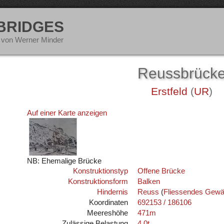
 BRIDGES
 von Werner Minder
Reussbrück
Erstfeld
(
UR
)
Auf einer Karte anzeigen
NB: Ehemalige Brücke
Konstruktionstyp
Offene Brücke
Konstruktionsform
Balken
Hindernis
Reuss
(
Fliessendes Gewä
Koordinaten
692153 / 186106
Meereshöhe
471m
Zulässige Belastung
4,0t