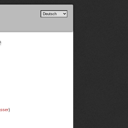
e
sser
)