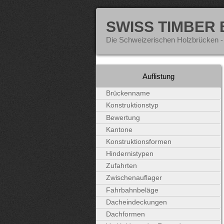
SWISS TIMBER
Die Schweizerischen Holzbrücken -
Auflistung
Brückenname
Konstruktionstyp
Bewertung
Kantone
Konstruktionsformen
Hindernistypen
Zufahrten
Zwischenauflager
Fahrbahnbeläge
Dacheindeckungen
Dachformen