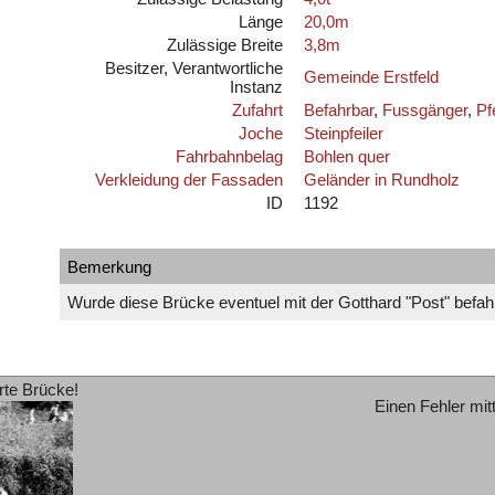
Länge
20,0m
Zulässige Breite
3,8m
Besitzer, Verantwortliche
Gemeinde Erstfeld
Instanz
Zufahrt
Befahrbar
,
Fussgänger
,
Pf
Joche
Steinpfeiler
Fahrbahnbelag
Bohlen quer
Verkleidung der Fassaden
Geländer in Rundholz
ID
1192
Bemerkung
Wurde diese Brücke eventuel mit der Gotthard "Post" befa
rte Brücke!
Einen Fehler mit