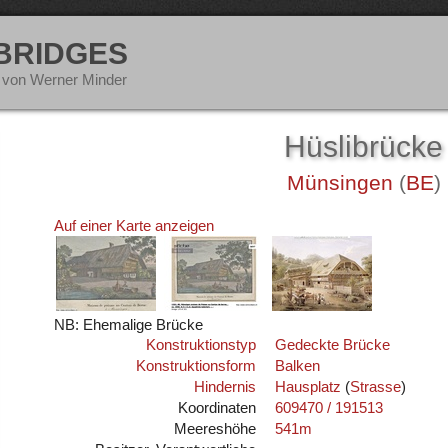
 BRIDGES
 von Werner Minder
Hüslibrücke
Münsingen
(
BE
)
Auf einer Karte anzeigen
NB: Ehemalige Brücke
Konstruktionstyp
Gedeckte Brücke
Konstruktionsform
Balken
Hindernis
Hausplatz
(
Strasse
)
Koordinaten
609470 / 191513
Meereshöhe
541m