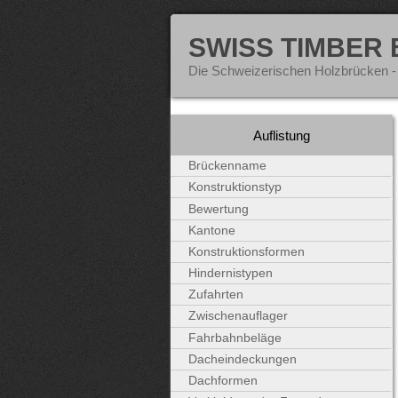
SWISS TIMBER
Die Schweizerischen Holzbrücken -
Auflistung
Brückenname
Konstruktionstyp
Bewertung
Kantone
Konstruktionsformen
Hindernistypen
Zufahrten
Zwischenauflager
Fahrbahnbeläge
Dacheindeckungen
Dachformen