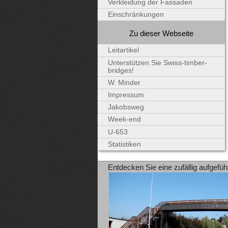
Verkleidung der Fassaden
Einschränkungen
Zu dieser Webseite
Leitartikel
Unterstützen Sie Swiss-timber-
bridges!
W. Minder
Impressum
Jakobsweg
Week-end
U-653
Statistiken
Entdecken Sie eine zufällig aufgefüh