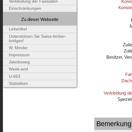
Konst
Verkleidung der Fassaden
Konstr
Einschränkungen
Zu dieser Webseite
Leitartikel
Unterstützen Sie Swiss-timber-
bridges!
Zulä
W. Minder
Zul
Impressum
Besitzer, Ver
Jakobsweg
Week-end
Fah
U-653
Dach
Statistiken
Verkleidung d
Speziel
Bemerkung