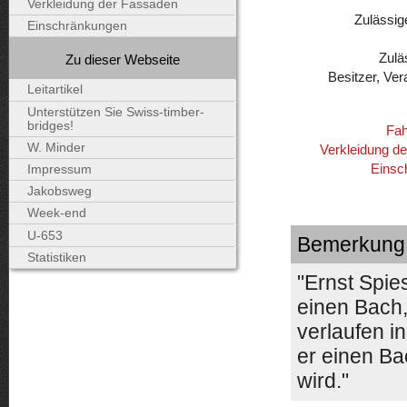
Verkleidung der Fassaden
Zulässig
Einschränkungen
Zulä
Zu dieser Webseite
Besitzer, Ver
Leitartikel
Unterstützen Sie Swiss-timber-
bridges!
Fah
W. Minder
Verkleidung d
Einsc
Impressum
Jakobsweg
Week-end
U-653
Bemerkung
Statistiken
"Ernst Spie
einen Bach,
verlaufen i
er einen Bac
wird."