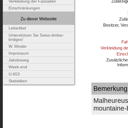
Zulässig
Verkleidung der Fassaden
Einschränkungen
Zu dieser Webseite
Zulä
Besitzer, Ver
Leitartikel
Unterstützen Sie Swiss-timber-
bridges!
Fah
W. Minder
Verkleidung d
Impressum
Einsc
Zusätzliche
Jakobsweg
Inform
Week-end
U-653
Statistiken
Bemerkung [
Malheureuse
mountaine-