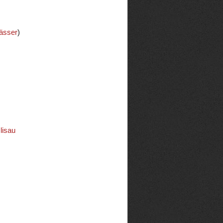
ässer
)
lisau