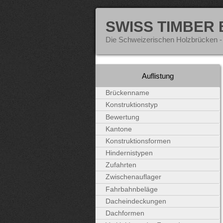
SWISS TIMBER
Die Schweizerischen Holzbrücken -
Auflistung
Brückenname
Konstruktionstyp
Bewertung
Kantone
Konstruktionsformen
Hindernistypen
Zufahrten
Zwischenauflager
Fahrbahnbeläge
Dacheindeckungen
Dachformen