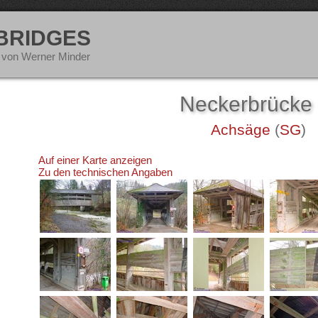
 BRIDGES
 von Werner Minder
Neckerbrücke
Achsäge
(
SG
)
Auf einer Karte anzeigen
Zu den technischen Angaben