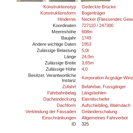
Konstruktionstyp
Gedeckte Brücke
Konstruktionsform
Bogenträger
Hindernis
Necker
(
Fliessendes Gew
Koordinaten
727110 / 247300
Meereshöhe
608m
Baujahr
1749
Andere wichtige Daten
1953
Zulässige Belastung
5,0t
Länge
24,0m
Zulässige Breite
3,65m
Zulässige Höhe
4,0
Besitzer, Verantwortliche
Korporation Acgsäge-Winz
Instanz
Zufahrt
Befahrbar
,
Fussgänger
Fahrbahnbelag
Längsbohlen
Dacheindeckung
Eternitschiefer
Dachform
Aufschiebling
,
Walmdach
Verkleidung der Fassaden
Geländerschalung
Einschränkungen
Allgemeines Fahrverbot
ID
325