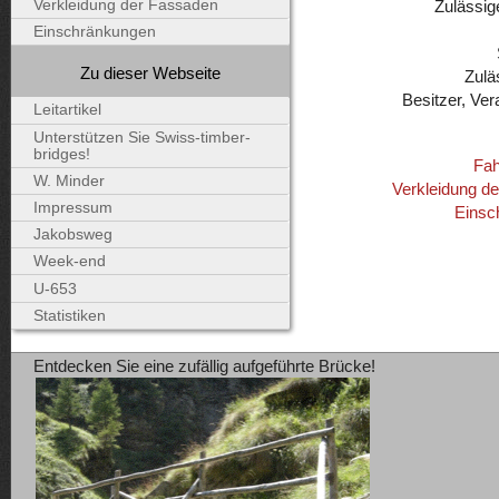
Zulässig
Verkleidung der Fassaden
Einschränkungen
Zu dieser Webseite
Zulä
Besitzer, Ver
Leitartikel
Unterstützen Sie Swiss-timber-
bridges!
Fah
W. Minder
Verkleidung d
Impressum
Einsc
Jakobsweg
Week-end
U-653
Statistiken
Entdecken Sie eine zufällig aufgeführte Brücke!