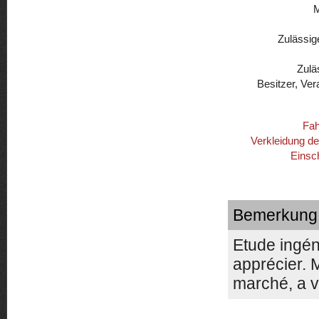
Zulässig
Zulä
Besitzer, Ver
Fah
Verkleidung d
Einsc
Bemerkung [
Etude ingéni
apprécier. 
marché, a v