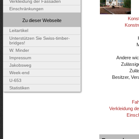
Verkleidung der Fassaden
Einschränkungen
Konst
Zu dieser Webseite
Konstr
Leitartikel
Unterstützen Sie Swiss-timber-
bridges!
W. Minder
Andere wic
Impressum
Zulässig
Jakobsweg
Zulä
Week-end
Besitzer, Ver
U-653
Statistiken
Fah
Verkleidung d
Einsc