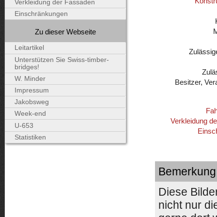
Konstr
Verkleidung der Fassaden
Einschränkungen
Zu dieser Webseite
Leitartikel
Zulässig
Unterstützen Sie Swiss-timber-
bridges!
Zulä
W. Minder
Besitzer, Ver
Impressum
Jakobsweg
Fah
Week-end
Verkleidung d
U-653
Einsc
Statistiken
Bemerkung
Diese Bild
nicht nur d