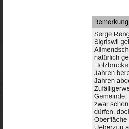
Bemerkung
Serge Rengg
Sigriswil ge
Allmendschw
natürlich g
Holzbrücke
Jahren bere
Jahren abg
Zufälligerw
Gemeinde. 
zwar schon
dürfen, doc
Oberfläche
Ueberzug a