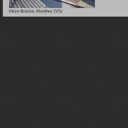
Vièze-Brücke, Monthey (VS)