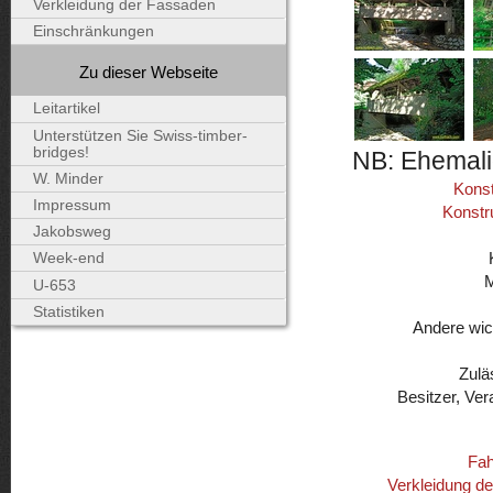
Verkleidung der Fassaden
Einschränkungen
Zu dieser Webseite
Leitartikel
Unterstützen Sie Swiss-timber-
bridges!
NB: Ehemali
W. Minder
Konst
Impressum
Konstr
Jakobsweg
Week-end
U-653
Statistiken
Andere wic
Zulä
Besitzer, Ver
Fah
Verkleidung d