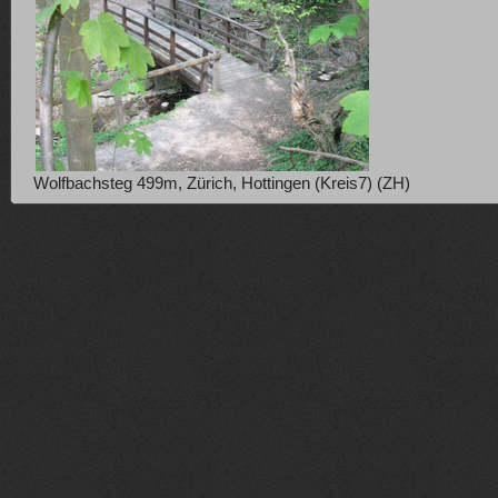
Wolfbachsteg 499m, Zürich, Hottingen (Kreis7) (ZH)