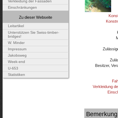
Verkleidung der Fassaden
Einschränkungen
Konst
Zu dieser Webseite
Konstr
Leitartikel
Unterstützen Sie Swiss-timber-
bridges!
W. Minder
Zulässig
Impressum
Jakobsweg
Zulä
Week-end
Besitzer, Ver
U-653
Statistiken
Fah
Verkleidung d
Einsc
Bemerkung