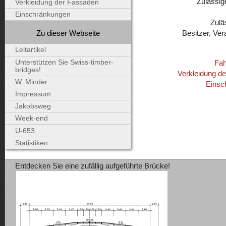
Zulässig
Verkleidung der Fassaden
Einschränkungen
Zulä
Zu dieser Webseite
Besitzer, Ver
Leitartikel
Unterstützen Sie Swiss-timber-
Fah
bridges!
Verkleidung d
W. Minder
Einsc
Impressum
Jakobsweg
Week-end
U-653
Statistiken
Entdecken Sie eine zufällig aufgeführte Brücke!