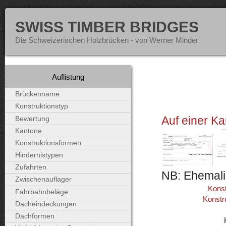
SWISS TIMBER BRIDGES
Die Schweizerischen Holzbrücken - von Werner Minder
Auflistung
Brückenname
Konstruktionstyp
Auf einer Ka
Bewertung
Kantone
Konstruktionsformen
Hindernistypen
Zufahrten
NB: Ehemali
Zwischenauflager
Konst
Fahrbahnbeläge
Konstr
Dacheindeckungen
Dachformen