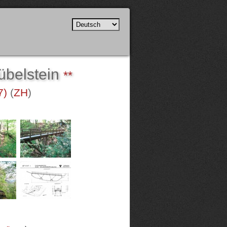
übelstein
**
7)
(
ZH
)