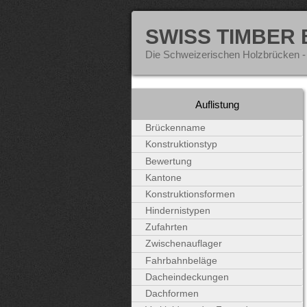
SWISS TIMBER
Die Schweizerischen Holzbrücken -
Auflistung
Brückenname
Konstruktionstyp
Bewertung
Kantone
Konstruktionsformen
Hindernistypen
Zufahrten
Zwischenauflager
Fahrbahnbeläge
Dacheindeckungen
Dachformen