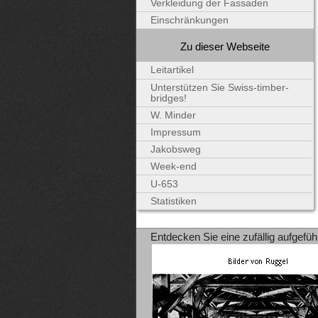
Verkleidung der Fassaden
Einschränkungen
Zu dieser Webseite
Leitartikel
Unterstützen Sie Swiss-timber-
bridges!
W. Minder
Impressum
Jakobsweg
Week-end
U-653
Statistiken
Entdecken Sie eine zufällig aufgefüh