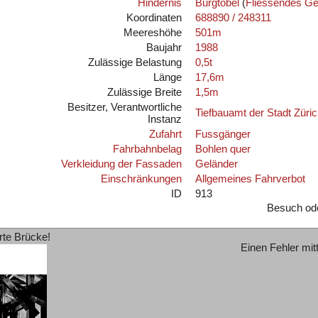
Hindernis
Burgtobel
(
Fliessendes G
Koordinaten
688890 / 248311
Meereshöhe
501m
Baujahr
1988
Zulässige Belastung
0,5t
Länge
17,6m
Zulässige Breite
1,5m
Besitzer, Verantwortliche
Tiefbauamt der Stadt Züric
Instanz
Zufahrt
Fussgänger
Fahrbahnbelag
Bohlen quer
Verkleidung der Fassaden
Geländer
Einschränkungen
Allgemeines Fahrverbot
ID
913
Besuch od
rte Brücke!
Einen Fehler mit