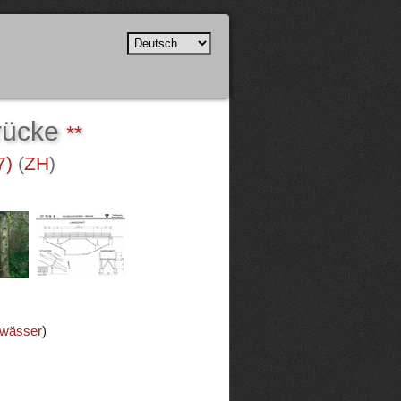
rücke
**
7)
(
ZH
)
ewässer
)