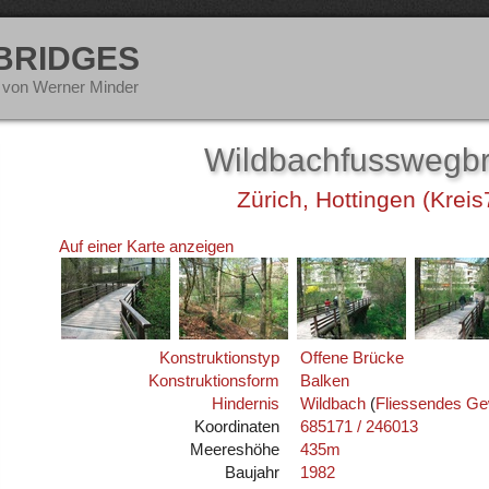
 BRIDGES
 von Werner Minder
Wildbachfusswegb
Zürich, Hottingen (Kreis
Auf einer Karte anzeigen
Konstruktionstyp
Offene Brücke
Konstruktionsform
Balken
Hindernis
Wildbach
(
Fliessendes G
Koordinaten
685171 / 246013
Meereshöhe
435m
Baujahr
1982