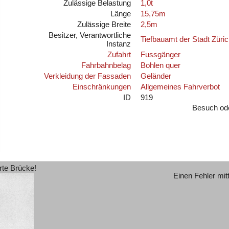
Zulässige Belastung
1,0t
Länge
15,75m
Zulässige Breite
2,5m
Besitzer, Verantwortliche
Tiefbauamt der Stadt Züri
Instanz
Zufahrt
Fussgänger
Fahrbahnbelag
Bohlen quer
Verkleidung der Fassaden
Geländer
Einschränkungen
Allgemeines Fahrverbot
ID
919
Besuch od
rte Brücke!
Einen Fehler mit