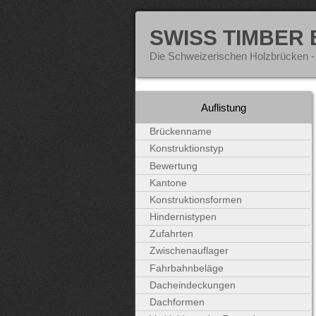
SWISS TIMBER
Die Schweizerischen Holzbrücken -
Auflistung
Brückenname
Konstruktionstyp
Bewertung
Kantone
Konstruktionsformen
Hindernistypen
Zufahrten
Zwischenauflager
Fahrbahnbeläge
Dacheindeckungen
Dachformen