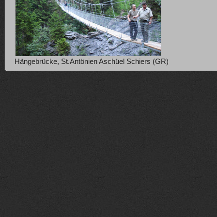
Hängebrücke, St.Antönien Aschüel Schiers (GR)