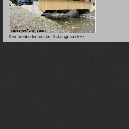
Kemmeribodenbrücke, Schangnau (BE)