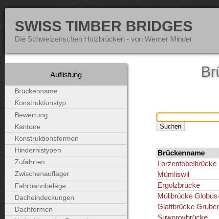
SWISS TIMBER BRIDGES
Die Schweizerischen Holzbrücken - von Werner Minder
Br
Auflistung
Brückenname
Konstruktionstyp
Bewertung
Kantone
Konstruktionsformen
Hindernistypen
Brückenname
Zufahrten
Lorzentobelbrücke
Mümliswil
Zwischenauflager
Ergolzbrücke
Fahrbahnbeläge
Mülibrücke Globus-
Dacheindeckungen
Glattbrücke Grub
Dachformen
Suworovbrücke