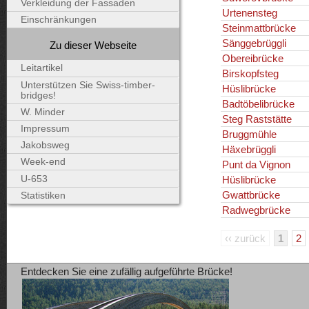
Verkleidung der Fassaden
Urtenensteg
Einschränkungen
Steinmattbrücke
Sänggebrüggli
Zu dieser Webseite
Obereibrücke
Leitartikel
Birskopfsteg
Unterstützen Sie Swiss-timber-
Hüslibrücke
bridges!
Badtöbelibrücke
W. Minder
Steg Raststätte
Impressum
Bruggmühle
Jakobsweg
Häxebrüggli
Week-end
Punt da Vignon
U-653
Hüslibrücke
Gwattbrücke
Statistiken
Radwegbrücke
‹‹ zurück
1
2
Entdecken Sie eine zufällig aufgeführte Brücke!