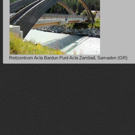
Reitzentrum Acla Bardun Punt Acla Zambail, Samaden (GR)