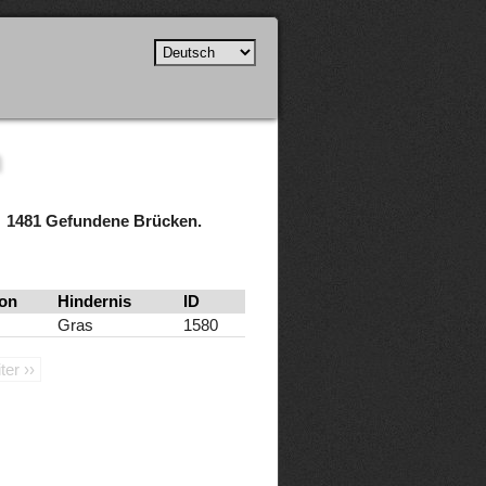
n
1481 Gefundene Brücken.
on
Hindernis
ID
Gras
1580
ter ››