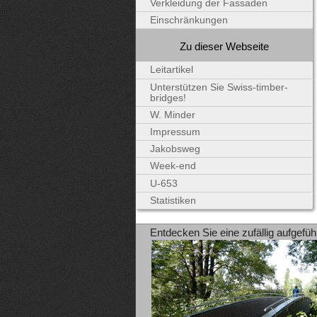
Verkleidung der Fassaden
Einschränkungen
Zu dieser Webseite
Leitartikel
Unterstützen Sie Swiss-timber-
bridges!
W. Minder
Impressum
Jakobsweg
Week-end
U-653
Statistiken
Entdecken Sie eine zufällig aufgefüh