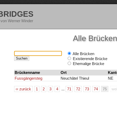
 BRIDGES
 von Werner Minder
Alle Brücke
Alle Brücken
Existierende Brücke
Ehemalige Brücke
Brückenname
Ort
Kant
Fussgängersteg
Neuchâtel Thieul
NE
‹‹ zurück
1
2
3
4
...
71
72
73
74
75
wei