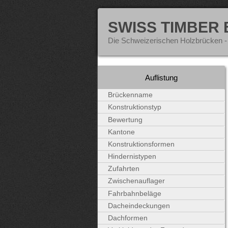
SWISS TIMBER
Die Schweizerischen Holzbrücken -
Auflistung
Brückenname
Konstruktionstyp
Bewertung
Kantone
Konstruktionsformen
Hindernistypen
Zufahrten
Zwischenauflager
Fahrbahnbeläge
Dacheindeckungen
Dachformen