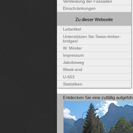
Verkleidung der Fassaden
Einschränkungen
Zu dieser Webseite
Leitartikel
Unterstützen Sie Swiss-timber-
bridges!
W. Minder
Impressum
Jakobsweg
Week-end
U-653
Statistiken
Entdecken Sie eine zufällig aufgefüh