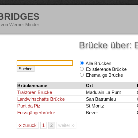
 BRIDGES
 von Werner Minder
Brücke über: 
Alle Brücken
Existierende Brücke
Ehemalige Brücke
Brückenname
Ort
Traktoren Brücke
Madulain La Punt
Landwirtschafts Brücke
San Batrumieu
Punt da Piz
St.Moritz
Fussgängerbrücke
Bever
‹‹ zurück
1
2
weiter ››