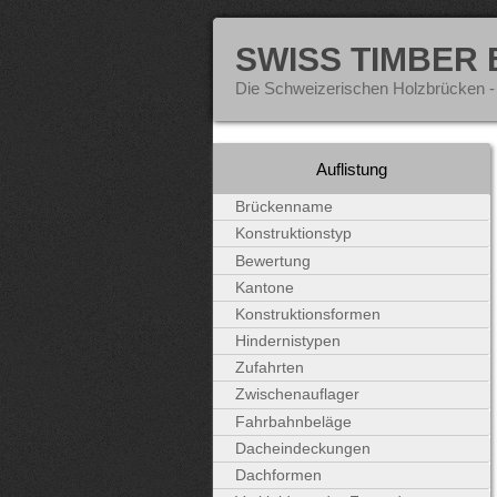
SWISS TIMBER
Die Schweizerischen Holzbrücken -
Auflistung
Brückenname
Konstruktionstyp
Bewertung
Kantone
Konstruktionsformen
Hindernistypen
Zufahrten
Zwischenauflager
Fahrbahnbeläge
Dacheindeckungen
Dachformen