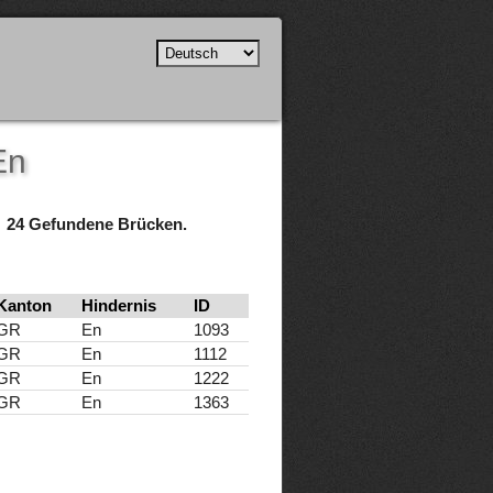
En
24 Gefundene Brücken.
Kanton
Hindernis
ID
GR
En
1093
GR
En
1112
GR
En
1222
GR
En
1363