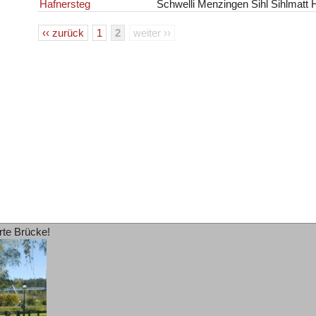
Hafnersteg
Schwelli Menzingen Sihl Sihlmatt H
‹‹ zurück
1
2
weiter ››
rte Brücke!