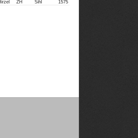
irzel
ZH
Sihl
1575