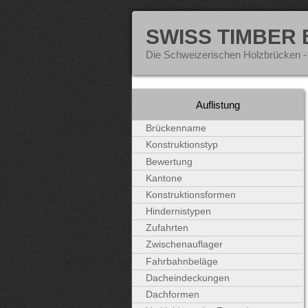
SWISS TIMBER
Die Schweizerischen Holzbrücken -
Auflistung
Brückenname
Konstruktionstyp
Bewertung
Kantone
Konstruktionsformen
Hindernistypen
Zufahrten
Zwischenauflager
Fahrbahnbeläge
Dacheindeckungen
Dachformen