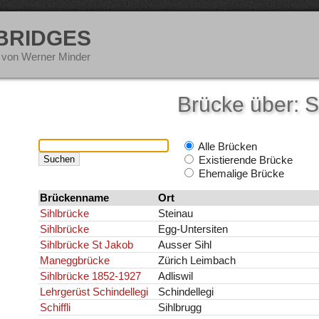
 BRIDGES
 von Werner Minder
Brücke über: S
Alle Brücken
Existierende Brücke
Ehemalige Brücke
Brückenname
Ort
Sihlbrücke
Steinau
Sihlbrücke
Egg-Untersiten
Sihlbrücke St Jakob
Ausser Sihl
Maneggbrücke
Zürich Leimbach
Sihlbrücke 1852-1927
Adliswil
Lehrgerüst Schindellegi
Schindellegi
Schiffli
Sihlbrugg