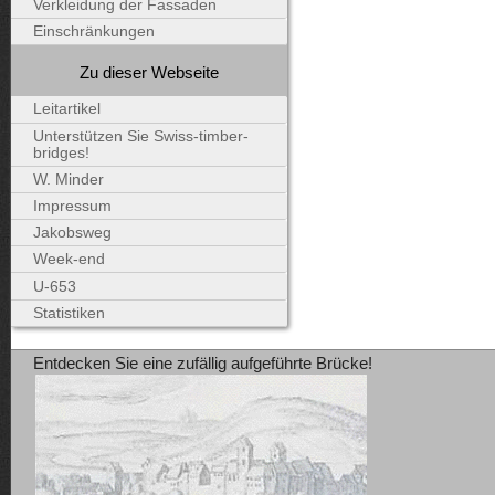
Verkleidung der Fassaden
Einschränkungen
Zu dieser Webseite
Leitartikel
Unterstützen Sie Swiss-timber-
bridges!
W. Minder
Impressum
Jakobsweg
Week-end
U-653
Statistiken
Entdecken Sie eine zufällig aufgeführte Brücke!