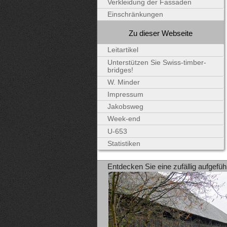
Verkleidung der Fassaden
Einschränkungen
Zu dieser Webseite
Leitartikel
Unterstützen Sie Swiss-timber-
bridges!
W. Minder
Impressum
Jakobsweg
Week-end
U-653
Statistiken
Entdecken Sie eine zufällig aufgefüh