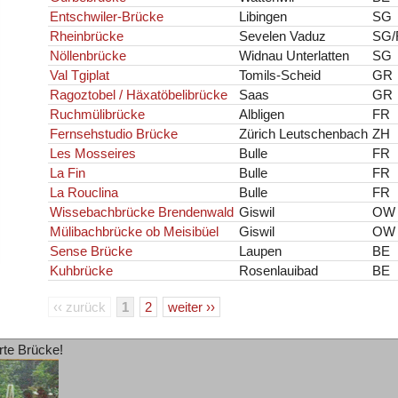
Entschwiler-Brücke
Libingen
SG
Rheinbrücke
Sevelen Vaduz
SG/
Nöllenbrücke
Widnau Unterlatten
SG
Val Tgiplat
Tomils-Scheid
GR
Ragoztobel / Häxatöbelibrücke
Saas
GR
Ruchmülibrücke
Albligen
FR
Fernsehstudio Brücke
Zürich Leutschenbach
ZH
Les Mosseires
Bulle
FR
La Fin
Bulle
FR
La Rouclina
Bulle
FR
Wissebachbrücke Brendenwald
Giswil
OW
Mülibachbrücke ob Meisibüel
Giswil
OW
Sense Brücke
Laupen
BE
Kuhbrücke
Rosenlauibad
BE
‹‹ zurück
1
2
weiter ››
rte Brücke!