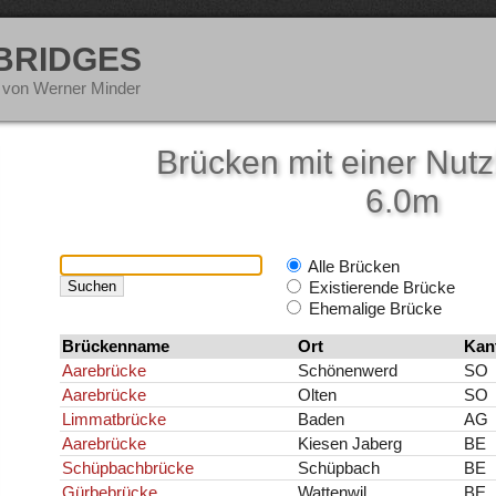
 BRIDGES
 von Werner Minder
Brücken mit einer Nutz
6.0m
Alle Brücken
Existierende Brücke
Ehemalige Brücke
Brückenname
Ort
Kan
Aarebrücke
Schönenwerd
SO
Aarebrücke
Olten
SO
Limmatbrücke
Baden
AG
Aarebrücke
Kiesen Jaberg
BE
Schüpbachbrücke
Schüpbach
BE
Gürbebrücke
Wattenwil
BE