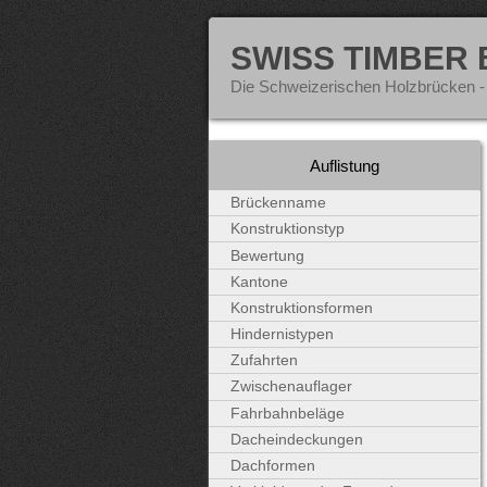
SWISS TIMBER
Die Schweizerischen Holzbrücken -
Auflistung
Brückenname
Konstruktionstyp
Bewertung
Kantone
Konstruktionsformen
Hindernistypen
Zufahrten
Zwischenauflager
Fahrbahnbeläge
Dacheindeckungen
Dachformen