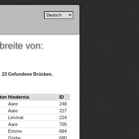
breite von:
23 Gefundene Brücken.
ton
Hindernis
ID
Aare
248
Aare
227
Limmat
224
Aare
705
Emme
684
Gürbe
680