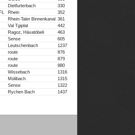
Dietfurterbach
330
FL
Rhein
352
Rhein-Taler Binnenkanal
361
Val Tgiplat
442
Ragoz, Häxatöbeli
463
Sense
605
Leutschenbach
1237
route
876
route
879
route
880
Wissebach
1316
Mülibach
1315
Sense
1322
Rychen Bach
1437