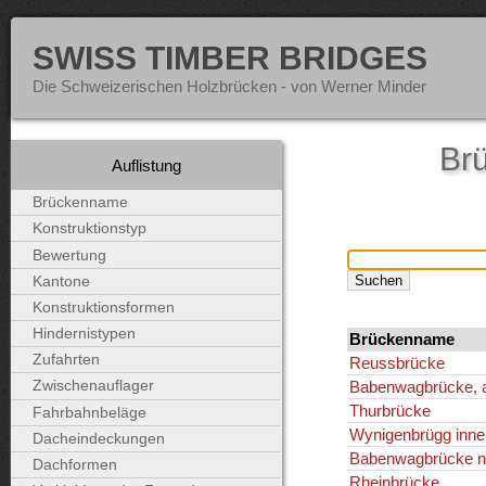
SWISS TIMBER BRIDGES
Die Schweizerischen Holzbrücken - von Werner Minder
Brü
Auflistung
Brückenname
Konstruktionstyp
Bewertung
Kantone
Konstruktionsformen
Hindernistypen
Brückenname
Zufahrten
Reussbrücke
Babenwagbrücke, al
Zwischenauflager
Thurbrücke
Fahrbahnbeläge
Wynigenbrügg inne
Dacheindeckungen
Babenwagbrücke ne
Dachformen
Rheinbrücke