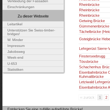
Verkleidung der Fassaden
Rheinbrücke
Einschränkungen
Rheinbrücke
Rheinbrücke
Zu dieser Webseite
Getwing Brücke
Leitartikel
Gümmenenbrücke
Unterstützen Sie Swiss-timber-
Tächelbrücke (Heid
bridges!
Gsteigbrücke Heb
W. Minder
Impressum
Lehrgerüst Sierre-V
Jakobsweg
Finsterseebrugg
Week-end
Tössbrücke
U-653
Schachenhus Brück
Statistiken
Eisenbahnbrücke 
Kuhmattbrücke
Letziwald Lehrgerü
Eisenbahnbrücke A
‹‹ zurück
1
2
Entdecken Sie eine zufällig aufgeführte Brücke!