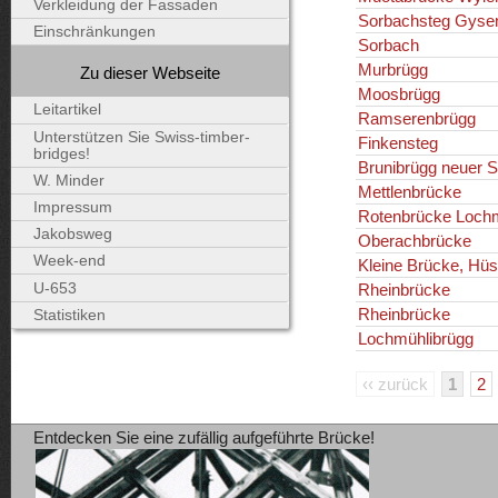
Verkleidung der Fassaden
Sorbachsteg Gysen
Einschränkungen
Sorbach
Murbrügg
Zu dieser Webseite
Moosbrügg
Leitartikel
Ramserenbrügg
Unterstützen Sie Swiss-timber-
Finkensteg
bridges!
Brunibrügg neuer S
W. Minder
Mettlenbrücke
Impressum
Rotenbrücke Loch
Jakobsweg
Oberachbrücke
Week-end
Kleine Brücke, Hüs
U-653
Rheinbrücke
Rheinbrücke
Statistiken
Lochmühlibrügg
‹‹ zurück
1
2
Entdecken Sie eine zufällig aufgeführte Brücke!