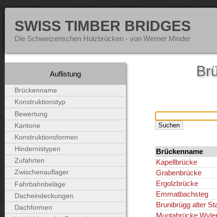
SWISS TIMBER BRIDGES
Die Schweizerischen Holzbrücken - von Werner Minder
Brü
Auflistung
Brückenname
Konstruktionstyp
Bewertung
Kantone
Konstruktionsformen
Hindernistypen
Brückenname
Zufahrten
Kapellbrücke
Grabenbrücke
Zwischenauflager
Ergolzbrücke
Fahrbahnbeläge
Emmatbachsteg
Dacheindeckungen
Brunibrügg alter St
Dachformen
Muotabrücke Wyle