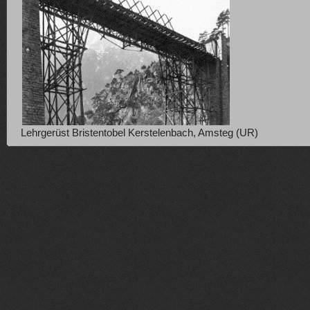
Lehrgerüst Bristentobel Kerstelenbach, Amsteg (UR)