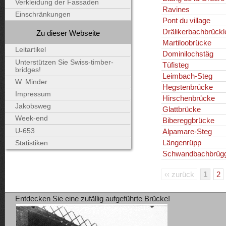
Verkleidung der Fassaden
Ravines
Einschränkungen
Pont du village
Drälikerbachbrückl
Zu dieser Webseite
Martiloobrücke
Leitartikel
Dominilochstäg
Unterstützen Sie Swiss-timber-
Tüfisteg
bridges!
Leimbach-Steg
W. Minder
Hegstenbrücke
Impressum
Hirschenbrücke
Jakobsweg
Glattbrücke
Week-end
Bibereggbrücke
U-653
Alpamare-Steg
Längenrüpp
Statistiken
Schwandbachbrüg
‹‹ zurück
1
2
Entdecken Sie eine zufällig aufgeführte Brücke!