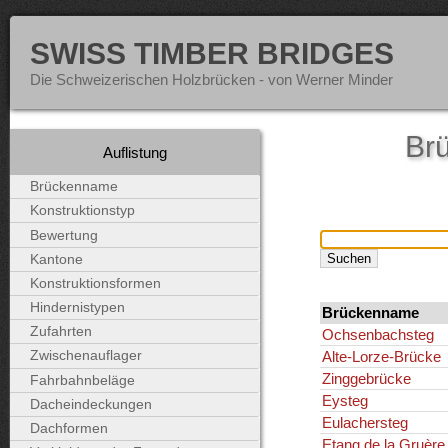
SWISS TIMBER BRIDGES
Die Schweizerischen Holzbrücken - von Werner Minder
Brü
Auflistung
Brückenname
Konstruktionstyp
Bewertung
Kantone
Konstruktionsformen
Hindernistypen
Brückenname
Zufahrten
Ochsenbachsteg
Alte-Lorze-Brücke
Zwischenauflager
Zinggebrücke
Fahrbahnbeläge
Eysteg
Dacheindeckungen
Eulachersteg
Dachformen
Etang de la Gruère