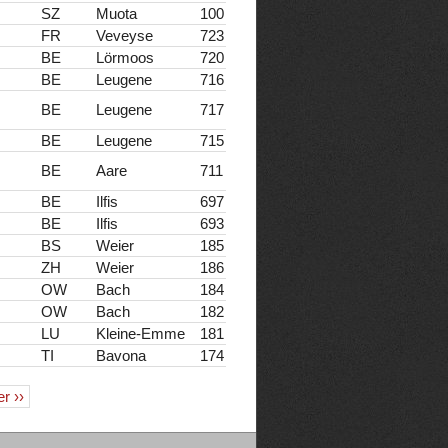
SZ
Muota
100
FR
Veveyse
723
BE
Lörmoos
720
BE
Leugene
716
BE
Leugene
717
BE
Leugene
715
BE
Aare
711
BE
Ilfis
697
BE
Ilfis
693
BS
Weier
185
ZH
Weier
186
OW
Bach
184
OW
Bach
182
LU
Kleine-Emme
181
TI
Bavona
174
er ››