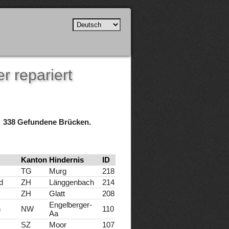
r repariert
338 Gefundene Brücken.
Kanton
Hindernis
ID
TG
Murg
218
d
ZH
Länggenbach
214
ZH
Glatt
208
Engelberger-
n
NW
110
Aa
SZ
Moor
107