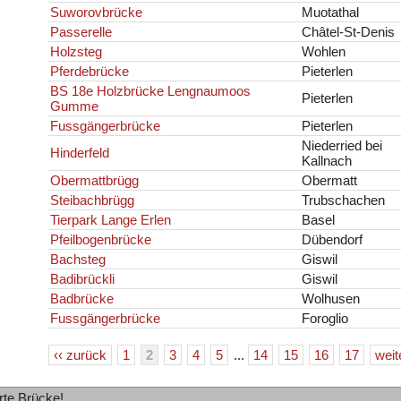
Suworovbrücke
Muotathal
Passerelle
Châtel-St-Denis
Holzsteg
Wohlen
Pferdebrücke
Pieterlen
BS 18e Holzbrücke Lengnaumoos
Pieterlen
Gumme
Fussgängerbrücke
Pieterlen
Niederried bei
Hinderfeld
Kallnach
Obermattbrügg
Obermatt
Steibachbrügg
Trubschachen
Tierpark Lange Erlen
Basel
Pfeilbogenbrücke
Dübendorf
Bachsteg
Giswil
Badibrückli
Giswil
Badbrücke
Wolhusen
Fussgängerbrücke
Foroglio
‹‹ zurück
1
2
3
4
5
...
14
15
16
17
weit
rte Brücke!