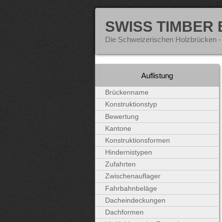
SWISS TIMBER
Die Schweizerischen Holzbrücken -
Auflistung
Brückenname
Konstruktionstyp
Bewertung
Kantone
Konstruktionsformen
Hindernistypen
Zufahrten
Zwischenauflager
Fahrbahnbeläge
Dacheindeckungen
Dachformen