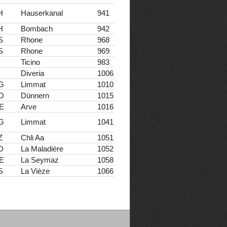
H
Hauserkanal
941
H
Bombach
942
S
Rhone
968
S
Rhone
969
Ticino
983
Diveria
1006
G
Limmat
1010
O
Dünnern
1015
E
Arve
1016
G
Limmat
1041
Z
Chli Aa
1051
D
La Maladière
1052
E
La Seymaz
1058
S
La Vièze
1066