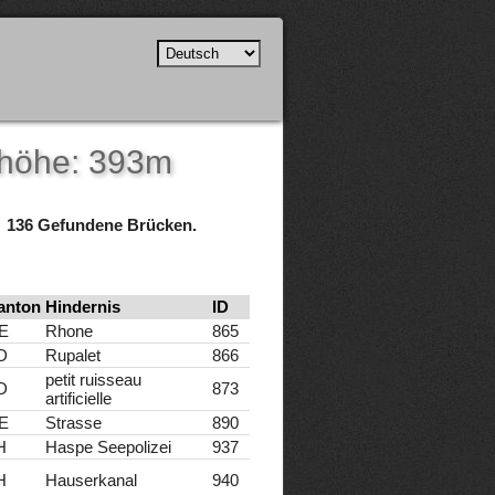
shöhe: 393m
136 Gefundene Brücken.
anton
Hindernis
ID
E
Rhone
865
D
Rupalet
866
petit ruisseau
D
873
artificielle
E
Strasse
890
H
Haspe Seepolizei
937
H
Hauserkanal
940