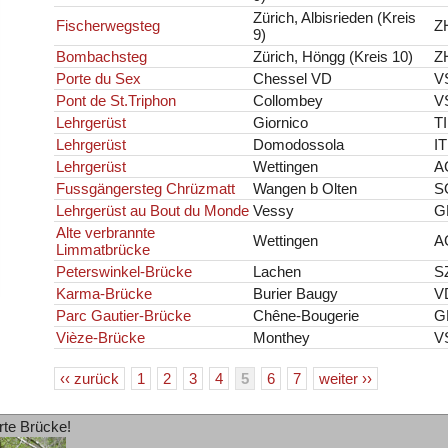
Zürich, Albisrieden (Kreis
Fischerwegsteg
Z
9)
Bombachsteg
Zürich, Höngg (Kreis 10)
Z
Porte du Sex
Chessel VD
V
Pont de St.Triphon
Collombey
V
Lehrgerüst
Giornico
TI
Lehrgerüst
Domodossola
IT
Lehrgerüst
Wettingen
A
Fussgängersteg Chrüzmatt
Wangen b Olten
S
Lehrgerüst au Bout du Monde
Vessy
G
Alte verbrannte
Wettingen
A
Limmatbrücke
Peterswinkel-Brücke
Lachen
S
Karma-Brücke
Burier Baugy
V
Parc Gautier-Brücke
Chêne-Bougerie
G
Vièze-Brücke
Monthey
V
‹‹ zurück
1
2
3
4
5
6
7
weiter ››
rte Brücke!