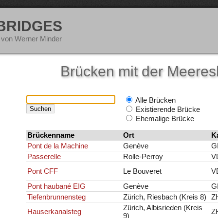
 BRIDGES
 von Werner Minder
Brücken mit der Meere
Alle Brücken
Existierende Brücke
Ehemalige Brücke
Brückenname
Ort
K
Pont de la Machine
Genève
G
Passerelle
Rolle-Perroy
V
Pont CFF
Le Bouveret
V
Pont haubané EIG
Genève
G
Tiefenbrunnensteg
Zürich, Riesbach (Kreis 8)
Z
Zürich, Albisrieden (Kreis
Hauserkanalsteg
Z
9)