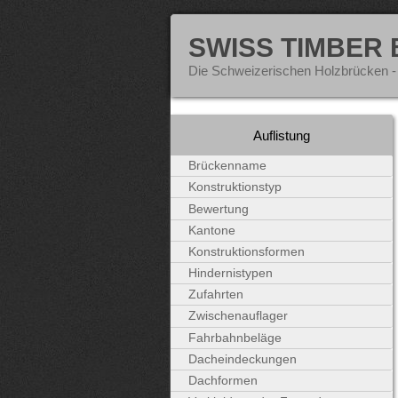
SWISS TIMBER
Die Schweizerischen Holzbrücken -
Auflistung
Brückenname
Konstruktionstyp
Bewertung
Kantone
Konstruktionsformen
Hindernistypen
Zufahrten
Zwischenauflager
Fahrbahnbeläge
Dacheindeckungen
Dachformen