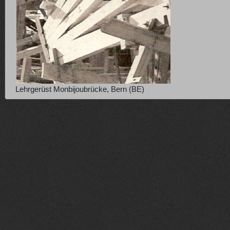
Lehrgerüst Monbijoubrücke, Bern (BE)