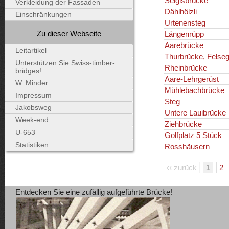
Selgisbrücke
Verkleidung der Fassaden
Dählhölzli
Einschränkungen
Urtenensteg
Zu dieser Webseite
Längenrüpp
Aarebrücke
Leitartikel
Thurbrücke, Felse
Unterstützen Sie Swiss-timber-
Rheinbrücke
bridges!
Aare-Lehrgerüst
W. Minder
Mühlebachbrücke
Impressum
Steg
Jakobsweg
Untere Lauibrücke
Week-end
Ziehbrücke
U-653
Golfplatz 5 Stück
Statistiken
Rosshäusern
‹‹ zurück
1
2
Entdecken Sie eine zufällig aufgeführte Brücke!