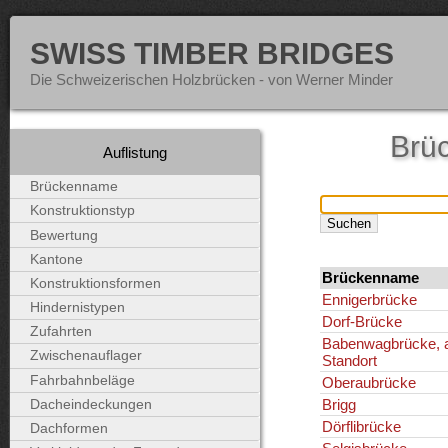
SWISS TIMBER BRIDGES
Die Schweizerischen Holzbrücken - von Werner Minder
Brü
Auflistung
Brückenname
Konstruktionstyp
Bewertung
Kantone
Brückenname
Konstruktionsformen
Ennigerbrücke
Hindernistypen
Dorf-Brücke
Zufahrten
Babenwagbrücke, a
Zwischenauflager
Standort
Fahrbahnbeläge
Oberaubrücke
Brigg
Dacheindeckungen
Dörflibrücke
Dachformen